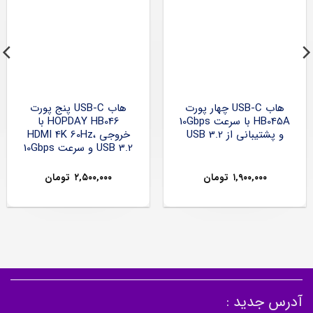
هاب USB-C چهار پورت
هاب USB-C پنج پورت
HB045A با سرعت 10Gbps
HOPDAY HB046 با
و پشتیبانی از USB 3.2
خروجی HDMI 4K 60Hz،
USB 3.2 و سرعت 10Gbps
۱,۹۰۰,۰۰۰
تومان
۲,۵۰۰,۰۰۰
تومان
آدرس جدید :