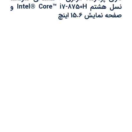
نسل هشتم Intel® Core™ i7-8750H و
صفحه نمایش 15.6 اینچ