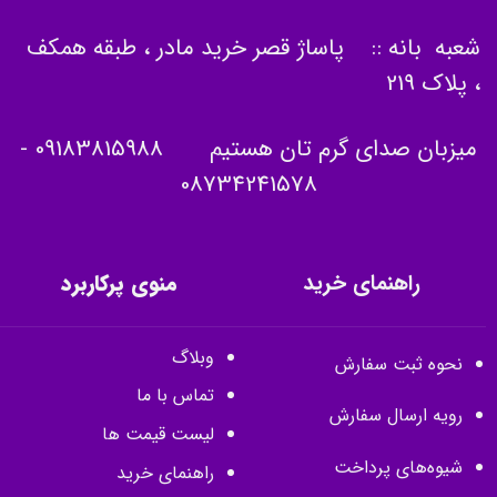
شعبه بانه :: پاساژ قصر خرید مادر ، طبقه همکف
، پلاک 219
میزبان صدای گرم تان هستیم
09183815988
-
08734241578
راهنمای خرید
منوی پرکاربرد
وبلاگ
نحوه ثبت سفارش
تماس با ما
رویه ارسال سفارش
لیست قیمت ها
شیوه‌های پرداخت
راهنمای خرید