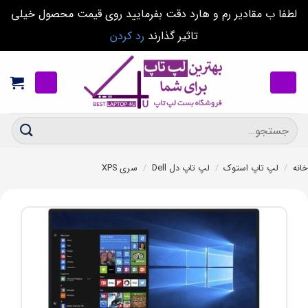
لطفا ب مقادیر رم و هارد دقت بفرمایید روی قیمت محصول خیلی
تاثیر گذارند
رد کردن
Ski
t
conten
جستجو
برای:
خانه
/
لپ تاپ استوک
/
لپ تاپ دل Dell
/
سری XPS