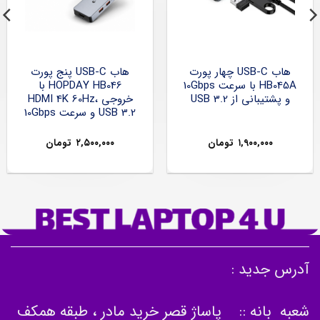
هاب USB-C چهار پورت
هاب USB-C پنج پورت
HB045A با سرعت 10Gbps
HOPDAY HB046 با
و پشتیبانی از USB 3.2
خروجی HDMI 4K 60Hz،
USB 3.2 و سرعت 10Gbps
۱,۹۰۰,۰۰۰
تومان
۲,۵۰۰,۰۰۰
تومان
آدرس جدید :
شعبه بانه :: پاساژ قصر خرید مادر ، طبقه همکف