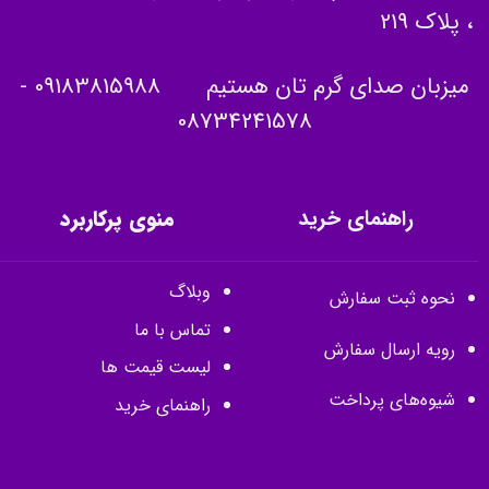
، پلاک 219
میزبان صدای گرم تان هستیم
09183815988
-
08734241578
راهنمای خرید
منوی پرکاربرد
وبلاگ
نحوه ثبت سفارش
تماس با ما
رویه ارسال سفارش
لیست قیمت ها
شیوه‌های پرداخت
راهنمای خرید