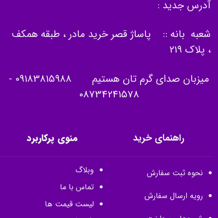
آدرس جدید :
شعبه بانه :: پاساژ قصر خرید مادر ، طبقه همکف
، پلاک 219
میزبان صدای گرم تان هستیم
09183815988
-
08734241578
راهنمای خرید
منوی پرکاربرد
وبلاگ
نحوه ثبت سفارش
تماس با ما
رویه ارسال سفارش
لیست قیمت ها