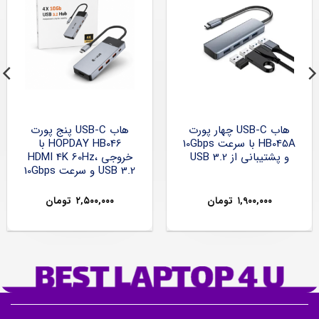
هاب USB-C چهار پورت
هاب USB-C پنج پورت
HB045A با سرعت 10Gbps
HOPDAY HB046 با
و پشتیبانی از USB 3.2
خروجی HDMI 4K 60Hz،
USB 3.2 و سرعت 10Gbps
۱,۹۰۰,۰۰۰
تومان
۲,۵۰۰,۰۰۰
تومان