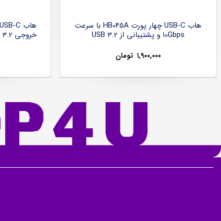
هاب USB-C چهار پورت HB045A با سرعت
10Gbps و پشتیبانی از USB 3.2
۱,۹۰۰,۰۰۰
تومان