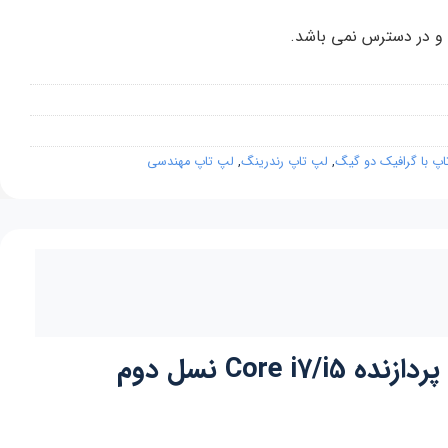
 و در دسترس نمی باشد.
پ با گرافیک دو گیگ
,
لپ تاپ رندرینگ
,
لپ تاپ مهندسی
لپ تاپ استوک اروپایی دل پرسیشن Dell Precision M4600 صفحه 15.6 اینچی پردازنده Core i7/i5 نسل دوم