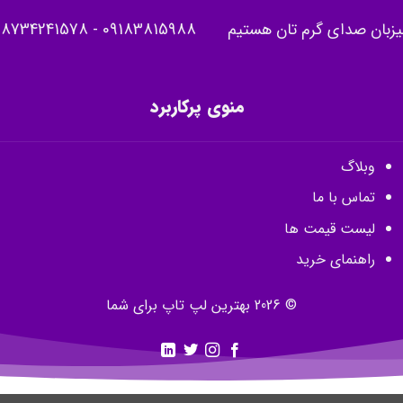
یزبان صدای گرم تان هستیم
09183815988
-
08734241578
منوی پرکاربرد
وبلاگ
تماس با ما
لیست قیمت ها
راهنمای خرید
© 2026 بهترین لپ تاپ برای شما