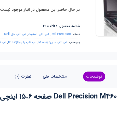
در حال حاضر این محصول در انبار موجود نیست
شناسه محصول:
46007N22
دسته:
Dell Precision
,
لپ تاپ استوک
,
لپ تاپ دل Dell
برچسب:
لپ تاپ با پردازنده i5
,
لپ تاپ با پردازنده i7
,
لپ تا
توضیحات
مشخصات فنی
نظرات (0)