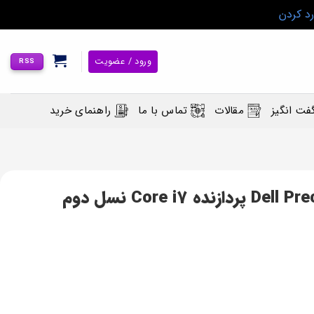
رد کردن
ورود / عضویت
RSS
فت انگیز
مقالات
تماس با ما
راهنمای خرید
لپ تاپ استوک Dell Precision M4600 پردازنده Core i7 نسل دوم