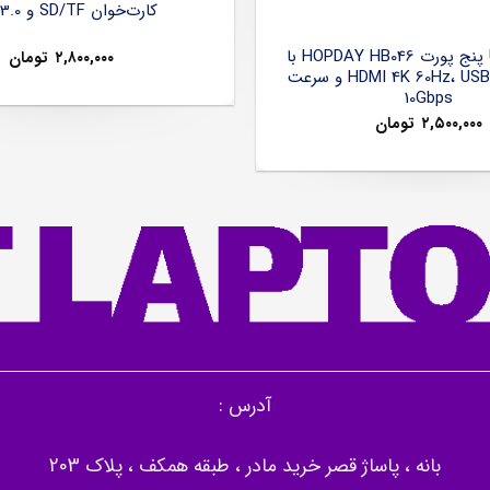
کارت‌خوان SD/TF و USB 3.0
هاب USB-C پنج پورت HOPDAY HB046 با
۲,۸۰۰,۰۰۰
تومان
خروجی HDMI 4K 60Hz، USB 3.2 و سرعت
10Gbps
۲,۵۰۰,۰۰۰
تومان
آدرس :
بانه ، پاساژ قصر خرید مادر ، طبقه همکف ، پلاک 203