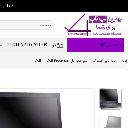
لطفا ب 
Ski
t
جستجو
برای:
conten
دسته‌بندی کالاها
فروشگاه BESTLAPTOP4U
خانه
/
لپ تاپ استوک
/
لپ تاپ دل Dell
Dell Precision
/