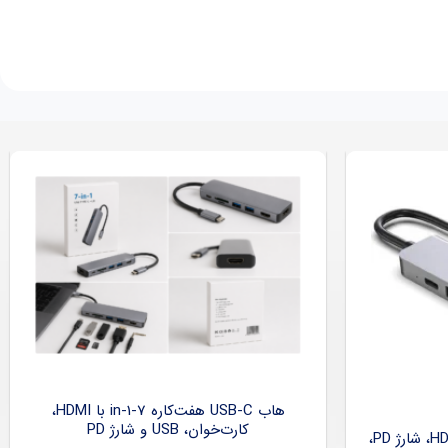
هاب USB-C هفت‌کاره 7-in-1 با HDMI،
کارت‌خوان، USB و شارژ PD
هاب USB-C شش‌کاره با HDMI 4K، شارژ PD،