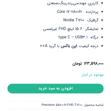
کاربری: مهندسی,رندرینگ,صنعتی
پردازنده : Core i7-11800H
گرافیک : Nvidia T1200
نمایشگر : 15.6 اینچ FHD غیرلمسی
درگاه : type C – USB3.1
درجه کیفیت :
اپن باکس
با گرید A++
۱۲۳,۵۹۶,۰۰۰
تومان
موجود در انبار
افزودن به سبد خرید
شناسه محصول:
Precision 5560-i7-FHD-T1200