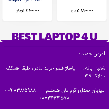
USB 3.2 و سرعت 10Gbps
۱,۹۰۰,۰۰۰
تومان
۲,۵۰۰,۰۰۰
تومان
آدرس جدید :
شعبه بانه :: پاساژ قصر خرید مادر ، طبقه همکف
، پلاک 219
میزبان صدای گرم تان هستیم
09183815988
-
08734241578