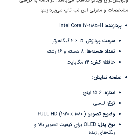
ویرایش‌گران ویدئو مناسب می‌باشد. در ادامه به بررسی
مشخصات و معرفی این لپ تاپ می‌پردازیم:
پردازنده:
Intel Core i7-11850H
سرعت پردازش:
تا 4.6 گیگاهرتز
تعداد هسته‌ها:
8 هسته و 16 رشته
حافظه کش:
24 مگابایت
صفحه نمایش:
اندازه:
15.6 اینچ
نوع:
لمسی
وضوح تصویر:
FULL HD (1920 x 1080 )
نوع پنل:
OLED برای کیفیت تصویر بالا و
رنگ‌های زنده