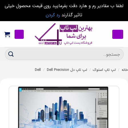
لطفا ب مقادیر رم و هارد دقت بفرمایید روی قیمت محصول خیلی
تاثیر گذارند
رد کردن
Ski
t
conten
جستجو
برای:
خانه
/
لپ تاپ استوک
/
لپ تاپ دل Dell
Dell Precision
/