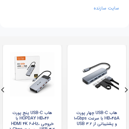
سایت سازنده
هاب USB-C چهار پورت
هاب USB-C پنج پورت
HB045A با سرعت 10Gbps
HOPDAY HB046 با
و پشتیبانی از USB 3.2
خروجی HDMI 4K 60Hz،