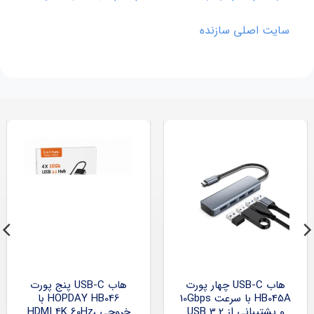
سایت اصلی سازنده
هاب USB-C چهار پورت
هاب USB-C پنج پورت
HB045A با سرعت 10Gbps
HOPDAY HB046 با
و پشتیبانی از USB 3.2
خروجی HDMI 4K 60Hz،