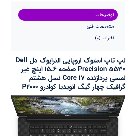
توضیحات
مشخصات فنی
نظرات (0)
لپ تاپ استوک اروپایی الترابوک دل Dell
Precision 5530 صفحه 15.6 اینچ غیر
لمسی پردازنده Core i7 نسل هشتم
گرافیک چهار گیگ انویدیا کوادرو P2000