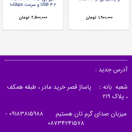
USB 3.2 و سرعت 10Gbps
۱,۹۰۰,۰۰۰
تومان
۲,۵۰۰,۰۰۰
تومان
آدرس جدید :
شعبه بانه :: پاساژ قصر خرید مادر ، طبقه همکف
، پلاک 219
میزبان صدای گرم تان هستیم
09183815988
-
08734241578