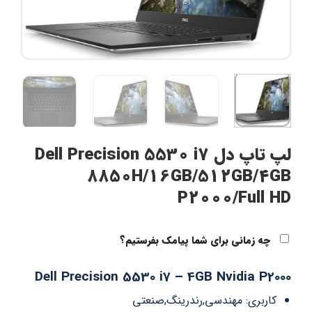
لپ تاپ دل Dell Precision 5530 i7
8850H/16GB/512GB/4GB
P2000/Full HD
چه زمانی برای شما پیامک بفرستیم؟
Dell Precision 5530 i7 – 4GB Nvidia P2000
کاربری: مهندسی,رندرینگ,صنعتی