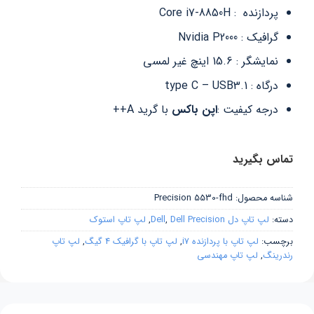
پردازنده : Core i7-8850H
گرافیک : Nvidia P2000
نمایشگر : 15.6 اینچ غیر لمسی
درگاه : type C – USB3.1
درجه کیفیت :
اپن باکس
با گرید A++
تماس بگیرید
شناسه محصول:
Precision 5530-fhd
دسته:
لپ تاپ دل Dell
Dell Precision
,
,
لپ تاپ استوک
برچسب:
لپ تاپ با پردازنده i7
,
لپ تاپ با گرافیک 4 گیگ
,
لپ تاپ
رندرینگ
,
لپ تاپ مهندسی