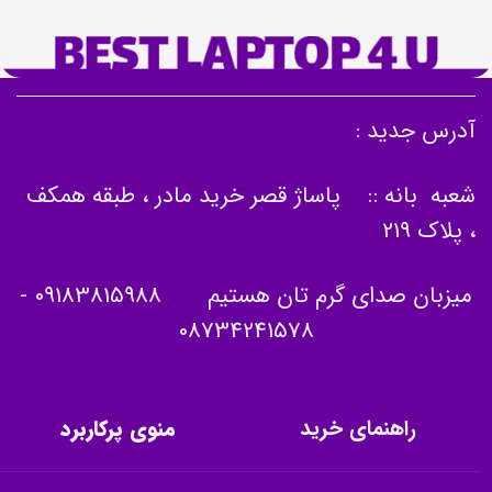
آدرس جدید :
شعبه بانه :: پاساژ قصر خرید مادر ، طبقه همکف
، پلاک 219
میزبان صدای گرم تان هستیم
09183815988
-
08734241578
راهنمای خرید
منوی پرکاربرد