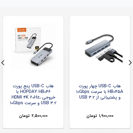
هاب USB-C چهار پورت
هاب USB-C پنج پورت
HB045A با سرعت 10Gbps
HOPDAY HB046 با
و پشتیبانی از USB 3.2
خروجی HDMI 4K 60Hz،
USB 3.2 و سرعت 10Gbps
۱,۹۰۰,۰۰۰
تومان
۲,۵۰۰,۰۰۰
تومان