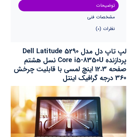
توضیحات
مشخصات فنی
نظرات (0)
لپ تاپ دل مدل Dell Latitude 5290
پردازنده Core i5-8350U نسل هشتم
صفحه 12.3 اینچ لمسی با قابلیت چرخش
360 درجه گرافیک اینتل