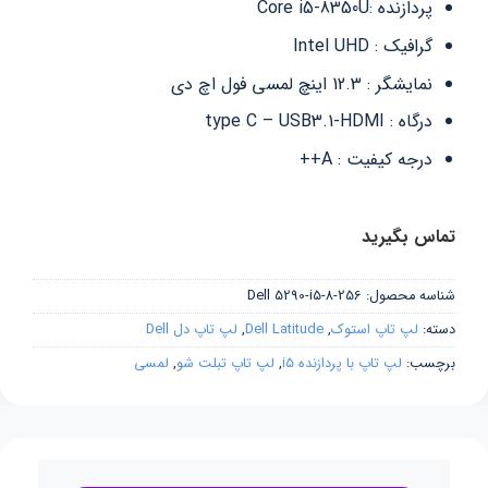
پردازنده :Core i5-8350U
گرافیک : ‎Intel UHD
نمایشگر : 12.3 اینچ لمسی فول اچ دی
درگاه : type C – USB3.1-HDMI
درجه کیفیت : A++
تماس بگیرید
شناسه محصول:
Dell 5290-i5-8-256
دسته:
لپ تاپ استوک
,
Dell Latitude
,
لپ تاپ دل Dell
برچسب:
لپ تاپ با پردازنده i5
,
لپ تاپ تبلت شو
,
لمسی