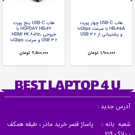
هاب USB-C چهار پورت
هاب USB-C پنج پورت
HB045A با سرعت 10Gbps
HOPDAY HB046 با
و پشتیبانی از USB 3.2
خروجی HDMI 4K 60Hz،
USB 3.2 و سرعت 10Gbps
۱,۹۰۰,۰۰۰
تومان
۲,۵۰۰,۰۰۰
تومان
آدرس جدید :
شعبه بانه :: پاساژ قصر خرید مادر ، طبقه همکف
، پلاک 219