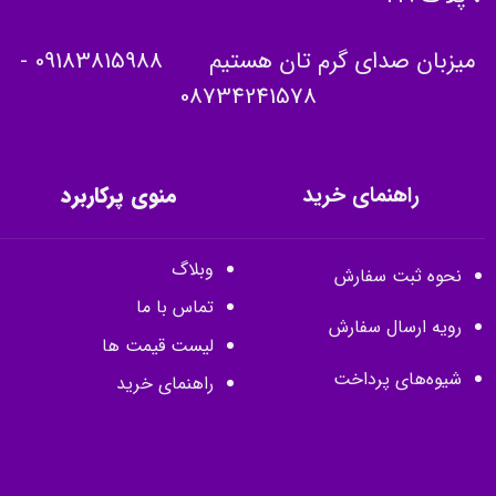
میزبان صدای گرم تان هستیم
09183815988
-
08734241578
راهنمای خرید
منوی پرکاربرد
وبلاگ
نحوه ثبت سفارش
تماس با ما
رویه ارسال سفارش
لیست قیمت ها
شیوه‌های پرداخت
راهنمای خرید