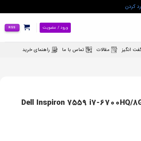
رد کردن
ورود / عضویت
RSS
فت انگیز
مقالات
تماس با ما
راهنمای خرید
Dell Inspiron 7559 i7-6700HQ/8GB/ 1TB/4G