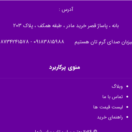
آدرس :
بانه ، پاساژ قصر خرید مادر ، طبقه همکف ، پلاک 203
یزبان صدای گرم تان هستیم
09183815988
-
08734241578
منوی پرکاربرد
وبلاگ
تماس با ما
لیست قیمت ها
راهنمای خرید
© 2026 بهترین لپ تاپ برای شما