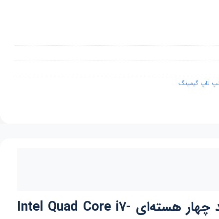
پ تاپ گیمینگ
لپ تاپ Dell مدل Dell Inspiron 7559 Gaming دارای پردازنده مرکزی قدرتمند چهار هسته‌ای Intel Quad Core i7-