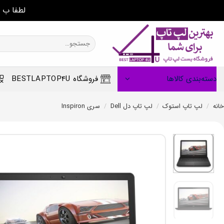
لطفا ب 
Ski
t
جستجو
برای:
conten
دسته‌بندی کالاها
فروشگاه BESTLAPTOP4U
خانه
/
لپ تاپ استوک
/
لپ تاپ دل Dell
/
سری Inspiron