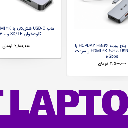
کارت‌خوان SD/TF و USB 3.0
هاب USB-C پنج پورت HOPDAY HB046 با
۲,۸۰۰,۰۰۰
تومان
خروجی HDMI 4K 60Hz، USB 3.2 و سرعت
10Gbps
۲,۵۰۰,۰۰۰
تومان