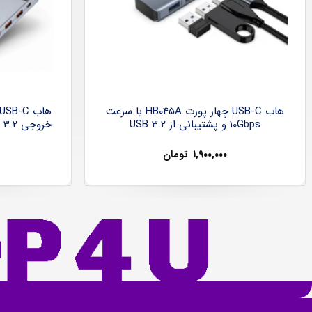
هاب USB-C چهار پورت HB045A با سرعت
10Gbps و پشتیبانی از USB 3.2
۱,۹۰۰,۰۰۰
تومان