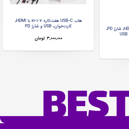
هاب USB-C هفت‌کاره 7-in-1 با HDMI،
کارت‌خوان، USB و شارژ PD
هاب USB-C شش‌کاره با HDMI 4K، شارژ PD،
۳,۰۰۰,۰۰۰
تومان