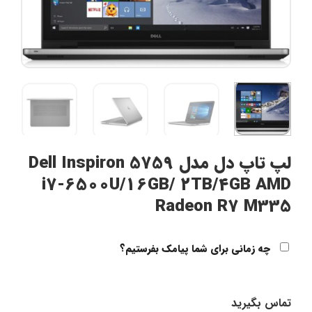
لپ تاپ دل مدل Dell Inspiron 5759
i7-6500U/16GB/ 2TB/4GB AMD
Radeon R7 M335
چه زمانی برای شما پیامک بفرستیم؟
تماس بگیرید