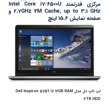
مرکزی قدرتمند Intel Core i7-6500U
2.7GHz 4M Cache, up to 3.1 GHz و
صفحه نمایش 15.6 اینچ
لپ تاپ دل مدل Dell Inspiron 5759 i7 16GB RAM
2TB HDD: