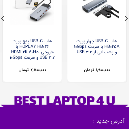
هاب USB-C چهار پورت
هاب USB-C پنج پورت
HB045A با سرعت 10Gbps
HOPDAY HB046 با
و پشتیبانی از USB 3.2
خروجی HDMI 4K 60Hz،
USB 3.2 و سرعت 10Gbps
۱,۹۰۰,۰۰۰
تومان
۲,۵۰۰,۰۰۰
تومان
آدرس جدید :