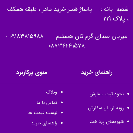
شعبه بانه :: پاساژ قصر خرید مادر ، طبقه همکف
، پلاک 219
میزبان صدای گرم تان هستیم
09183815988
-
08734241578
راهنمای خرید
منوی پرکاربرد
وبلاگ
نحوه ثبت سفارش
تماس با ما
رویه ارسال سفارش
لیست قیمت ها
شیوه‌های پرداخت
راهنمای خرید