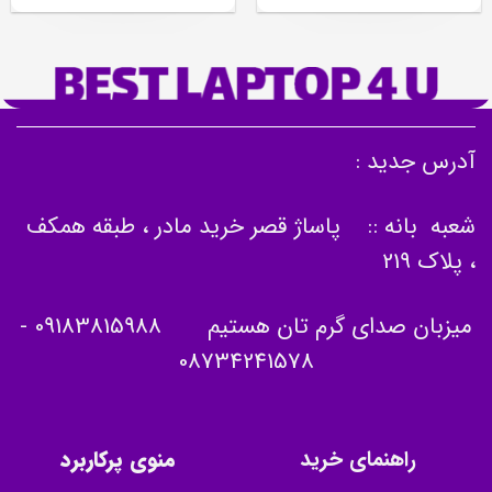
آدرس جدید :
شعبه بانه :: پاساژ قصر خرید مادر ، طبقه همکف
، پلاک 219
میزبان صدای گرم تان هستیم
09183815988
-
08734241578
راهنمای خرید
منوی پرکاربرد