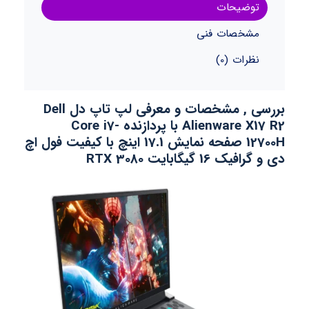
توضیحات
مشخصات فنی
نظرات (0)
بررسی , مشخصات و معرفی لپ تاپ دل Dell
Alienware X17 R2 با پردازنده Core i7-
12700H
صفحه نمایش 17.1 اینچ با کیفیت فول اچ
دی و گرافیک 16 گیگابایت RTX 3080