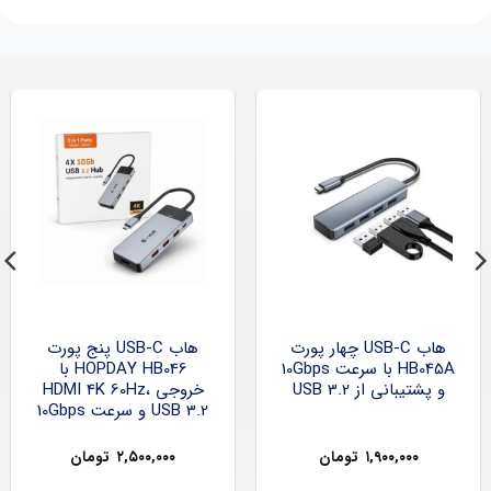
هاب USB-C چهار پورت
هاب USB-C پنج پورت
HB045A با سرعت 10Gbps
HOPDAY HB046 با
و پشتیبانی از USB 3.2
خروجی HDMI 4K 60Hz،
USB 3.2 و سرعت 10Gbps
۱,۹۰۰,۰۰۰
تومان
۲,۵۰۰,۰۰۰
تومان