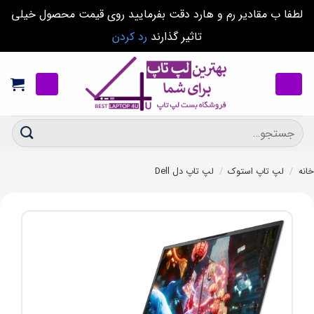
لطفا ب مقادیر رم و هارد دقت بفرمایید روی قیمت محصول خیلی
تاثیر گذارند
رد کردن
Ski
t
conten
جستجو
برای:
خانه
/
لپ تاپ استوک
/
لپ تاپ دل Dell