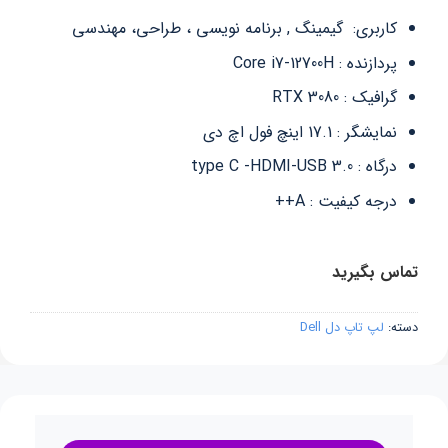
کاربری: گیمینگ , برنامه نویسی ، طراحی، مهندسی
پردازنده : Core i7-12700H
گرافیک : RTX 3080
نمایشگر : 17.1 اینچ فول اچ دی
درگاه : type C -HDMI-USB 3.0
درجه کیفیت : A++
تماس بگیرید
دسته:
لپ تاپ دل Dell