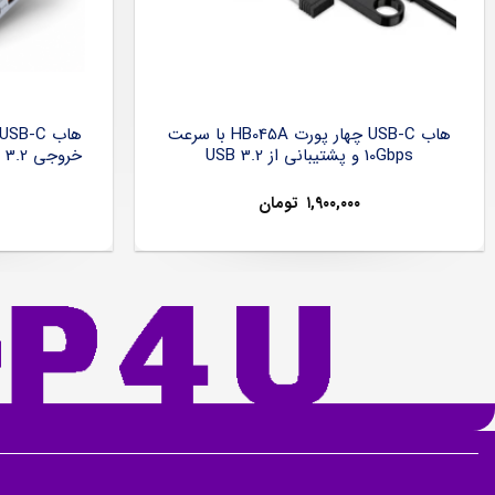
هاب USB-C چهار پورت HB045A با سرعت
10Gbps و پشتیبانی از USB 3.2
۱,۹۰۰,۰۰۰
تومان