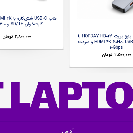
کارت‌خوان SD/TF و USB 3.0
هاب USB-C پنج پورت HOPDAY HB046 با
۲,۸۰۰,۰۰۰
تومان
خروجی HDMI 4K 60Hz، USB 3.2 و سرعت
10Gbps
۲,۵۰۰,۰۰۰
تومان
آدرس :