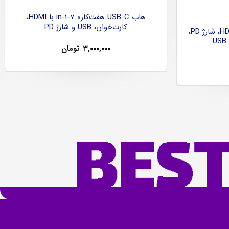
هاب USB-C هفت‌کاره 7-in-1 با HDMI،
کارت‌خوان، USB و شارژ PD
هاب USB-C شش‌کاره با HDMI 4K، شارژ PD،
۳,۰۰۰,۰۰۰
تومان