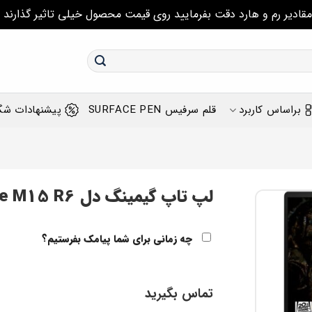
مقادیر رم و هارد دقت بفرمایید روی قیمت محصول خیلی تاثیر گذارند
براساس کاربرد
قلم سرفیس SURFACE PEN
پیشنهادات شگ
لپ تاپ گیمینگ دل Dell Alienware M15 R6
چه زمانی برای شما پیامک بفرستیم؟
تماس بگیرید