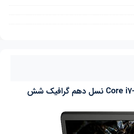
لپ تاپ گیمینگ دل Dell Alienware M15 R6 صفحه 15.6 اینچ پردازنده Core i7-11800H نسل دهم گرافیک شش