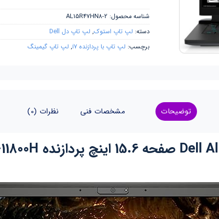
شناسه محصول:
AL15R47HN8-2
دسته:
لپ تاپ استوک
,
لپ تاپ دل Dell
برچسب:
لپ تاپ با پردازنده i7
,
لپ تاپ گیمینگ
توضیحات
مشخصات فنی
نظرات (0)