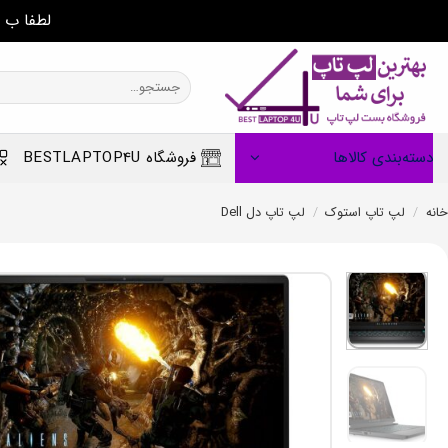
لطفا ب 
Ski
t
جستجو
برای:
conten
دسته‌بندی کالاها
فروشگاه BESTLAPTOP4U
خانه
/
لپ تاپ استوک
/
لپ تاپ دل Dell