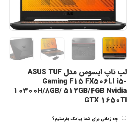
لپ تاپ ایسوس مدل ASUS TUF
Gaming F15 FX506LI i5-
10300H/8GB/ 512GB/4GB Nvidia
GTX 1650Ti
چه زمانی برای شما پیامک بفرستیم؟