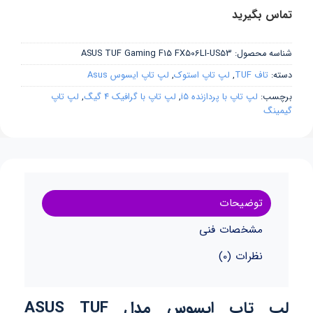
تماس بگیرید
شناسه محصول:
ASUS TUF Gaming F15 FX506LI-US53
دسته:
تاف TUF
,
لپ تاپ استوک
,
لپ تاپ ایسوس Asus
برچسب:
لپ تاپ با پردازنده i5
,
لپ تاپ با گرافیک 4 گیگ
,
لپ تاپ
گیمینگ
توضیحات
مشخصات فنی
نظرات (0)
لپ تاپ ایسوس مدل ASUS TUF