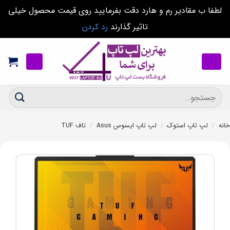
لطفا ب مقادیر رم و هارد دقت بفرمایید روی قیمت محصول خیلی
تاثیر گذارند
رد کردن
Ski
t
conten
جستجو
برای:
خانه
/
لپ تاپ استوک
/
لپ تاپ ایسوس Asus
/
تاف TUF