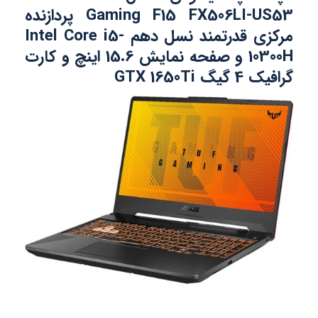
Gaming F15 FX506LI-US53 پردازنده
مرکزی قدرتمند نسل دهم Intel Core i5-
10300H و صفحه نمایش 15.6 اینچ و کارت
گرافیک 4 گیگ GTX 1650Ti