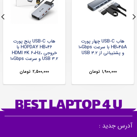
هاب USB-C چهار پورت
هاب USB-C پنج پورت
HB045A با سرعت 10Gbps
HOPDAY HB046 با
و پشتیبانی از USB 3.2
خروجی HDMI 4K 60Hz،
USB 3.2 و سرعت 10Gbps
۱,۹۰۰,۰۰۰
تومان
۲,۵۰۰,۰۰۰
تومان
آدرس جدید :