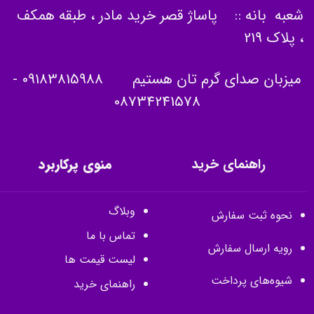
شعبه بانه :: پاساژ قصر خرید مادر ، طبقه همکف
، پلاک 219
میزبان صدای گرم تان هستیم
09183815988
-
08734241578
راهنمای خرید
منوی پرکاربرد
وبلاگ
نحوه ثبت سفارش
تماس با ما
رویه ارسال سفارش
لیست قیمت ها
شیوه‌های پرداخت
راهنمای خرید