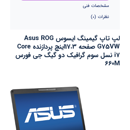
مشخصات فنی
نظرات (0)
لپ تاپ گیمینگ ایسوس Asus ROG
G75VW صفحه 17.3اینچ پردازنده Core
i7 نسل سوم گرافیک دو گیگ جی فورس
660M