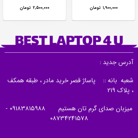
۱,۹۰۰,۰۰۰
تومان
۲,۵۰۰,۰۰۰
تومان
آدرس جدید :
شعبه بانه :: پاساژ قصر خرید مادر ، طبقه همکف
، پلاک 219
میزبان صدای گرم تان هستیم
09183815988
-
08734241578