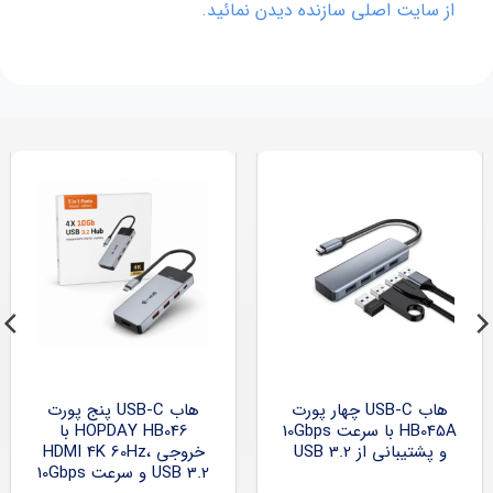
از سایت اصلی سازنده دیدن نمائید.
هاب USB-C چهار پورت
هاب USB-C پنج پورت
HB045A با سرعت 10Gbps
HOPDAY HB046 با
و پشتیبانی از USB 3.2
خروجی HDMI 4K 60Hz،
USB 3.2 و سرعت 10Gbps