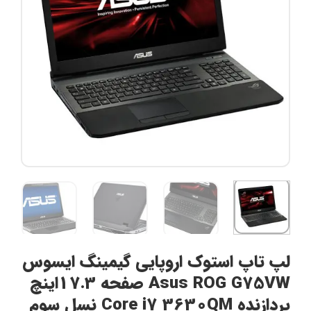
لپ تاپ استوک اروپایی گیمینگ ایسوس
Asus ROG G75VW صفحه 17.3اینچ
پردازنده Core i7 3630QM نسل سوم