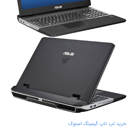
خرید لپ تاپ گیمینگ استوک