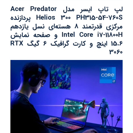
لپ تاپ ایسر مدل Acer Predator
Helios 300 PH315-54-760S پردازنده
مرکزی قدرتمند 8 هسته‌ای نسل یازدهم
Intel Core i7-11800H و صفحه نمایش
15.6 اینچ و کارت گرافیک 6 گیگ RTX
3060