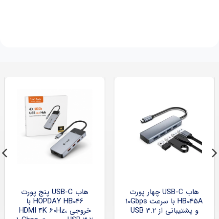
هاب USB-C چهار پورت
هاب USB-C پنج پورت
HB045A با سرعت 10Gbps
HOPDAY HB046 با
و پشتیبانی از USB 3.2
خروجی HDMI 4K 60Hz،