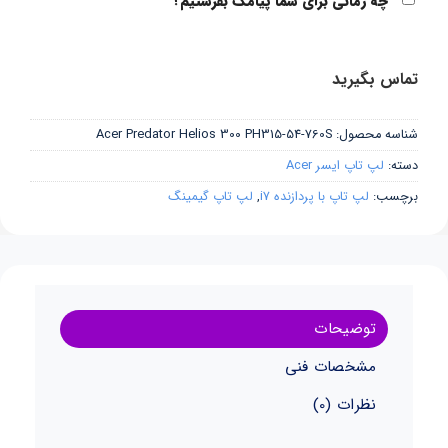
چه زمانی برای شما پیامک بفرستیم؟
تماس بگیرید
شناسه محصول:
Acer Predator Helios 300 PH315-54-760S
دسته:
لپ تاپ ایسر Acer
برچسب:
لپ تاپ با پردازنده i7
,
لپ تاپ گیمینگ
توضیحات
مشخصات فنی
نظرات (0)