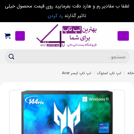
لطفا ب مقادیر رم و هارد دقت بفرمایید روی قیمت محصول خیلی
تاثیر گذارند
رد کردن
Ski
t
conten
جستجو
برای:
خانه
/
لپ تاپ استوک
/
لپ تاپ ایسر Acer