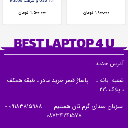
USB 3.2 و سرعت 10Gbps
۱,۹۰۰,۰۰۰
تومان
۲,۵۰۰,۰۰۰
تومان
آدرس جدید :
شعبه بانه :: پاساژ قصر خرید مادر ، طبقه همکف
، پلاک 219
میزبان صدای گرم تان هستیم
09183815988
-
08734241578