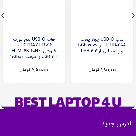
هاب USB-C چهار پورت
هاب USB-C پنج پورت
HB045A با سرعت 10Gbps
HOPDAY HB046 با
و پشتیبانی از USB 3.2
خروجی HDMI 4K 60Hz،
USB 3.2 و سرعت 10Gbps
۱,۹۰۰,۰۰۰
تومان
۲,۵۰۰,۰۰۰
تومان
آدرس جدید :