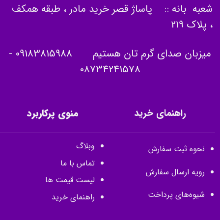
شعبه بانه :: پاساژ قصر خرید مادر ، طبقه همکف
، پلاک 219
میزبان صدای گرم تان هستیم
09183815988
-
08734241578
راهنمای خرید
منوی پرکاربرد
وبلاگ
نحوه ثبت سفارش
تماس با ما
رویه ارسال سفارش
لیست قیمت ها
شیوه‌های پرداخت
راهنمای خرید