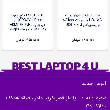
هاب USB-C چهار پورت
هاب USB-C پنج پورت
HB045A با سرعت 10Gbps
HOPDAY HB046 با
و پشتیبانی از USB 3.2
خروجی HDMI 4K 60Hz،
USB 3.2 و سرعت 10Gbps
۱,۹۰۰,۰۰۰
تومان
۲,۵۰۰,۰۰۰
تومان
آدرس جدید :
شعبه بانه :: پاساژ قصر خرید مادر ، طبقه همکف
، پلاک 219