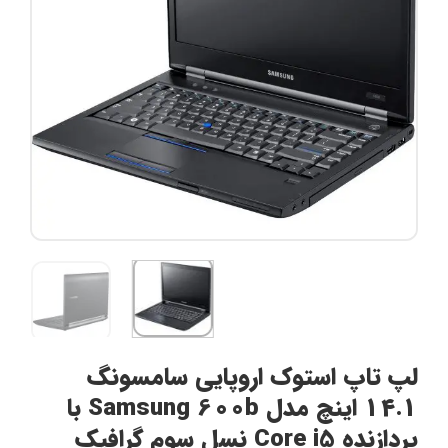
لپ تاپ استوک اروپایی سامسونگ
14.1 اینچ مدل Samsung 600b با
پردازنده Core i5 نسل سوم گرافیک