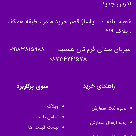
آدرس جدید :
شعبه بانه :: پاساژ قصر خرید مادر ، طبقه همکف
، پلاک 219
میزبان صدای گرم تان هستیم
09183815988
-
08734241578
راهنمای خرید
منوی پرکاربرد
وبلاگ
نحوه ثبت سفارش
تماس با ما
رویه ارسال سفارش
لیست قیمت ها