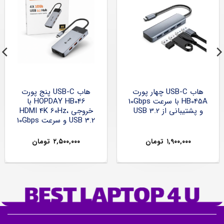
هاب USB-C چهار پورت
هاب USB-C پنج پورت
HB045A با سرعت 10Gbps
HOPDAY HB046 با
و پشتیبانی از USB 3.2
خروجی HDMI 4K 60Hz،
USB 3.2 و سرعت 10Gbps
۱,۹۰۰,۰۰۰
تومان
۲,۵۰۰,۰۰۰
تومان