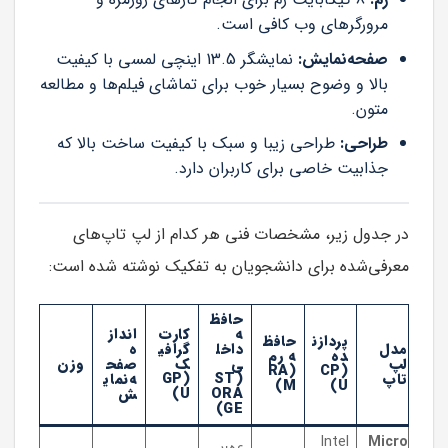
مرورگرهای وب کافی است.
صفحه‌نمایش:
نمایشگر 13.5 اینچی لمسی با کیفیت
بالا و وضوح بسیار خوب برای تماشای فیلم‌ها و مطالعه
متون.
طراحی:
طراحی زیبا و سبک با کیفیت ساخت بالا که
جذابیت خاصی برای کاربران دارد.
در جدول زیر، مشخصات فنی هر کدام از لپ تاپ‌های
معرفی‌شده برای دانشجویان به تفکیک نوشته شده است:
حافظ
ه
کارت
انداز
پردازن
حافظ
مدل
داخل
گرافی
ه
ده
ه رم
لپ
ی
ک
صفح
وزن
(RA
(CP
تاپ
(ST
(GP
ه‌نمای
M)
U)
ORA
U)
ش
GE)
Intel
Micro