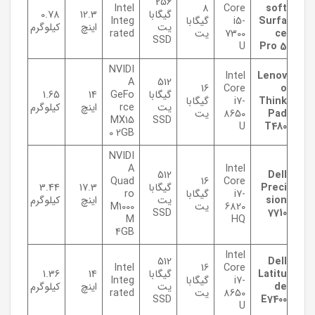
256
Intel
8
Core
soft
گیگابا
12.3
0.78
Surfa
i5-
گیگابا
Integ
یت
اینچ
کیلوگرم
ce
7300
یت
rated
SSD
U
Pro 5
NVIDI
Intel
Lenov
A
512
16
Core
o
گیگابا
GeFo
14
1.65
Think
i7-
گیگابا
یت
rce
اینچ
کیلوگرم
Pad
8650
یت
MX15
SSD
U
T480
0 2GB
NVIDI
A
Intel
512
Dell
Quad
16
Core
Preci
گیگابا
17.3
3.44
i7-
گیگابا
ro
sion
یت
اینچ
کیلوگرم
6820
یت
M1000
SSD
7710
M
HQ
4GB
Intel
512
Dell
Intel
16
Core
Latitu
گیگابا
14
1.36
i7-
گیگابا
Integ
de
یت
اینچ
کیلوگرم
8650
یت
rated
SSD
E7400
U