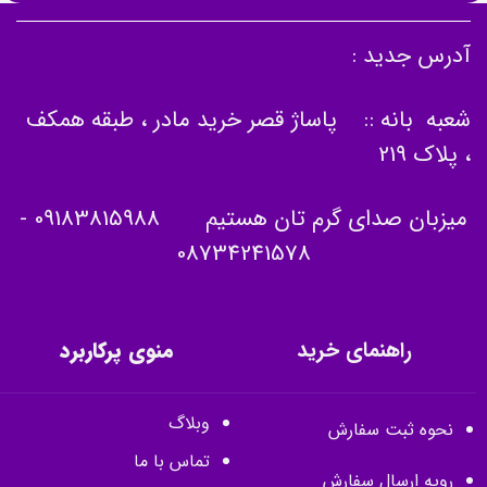
آدرس جدید :
شعبه بانه :: پاساژ قصر خرید مادر ، طبقه همکف
، پلاک 219
میزبان صدای گرم تان هستیم
09183815988
-
08734241578
راهنمای خرید
منوی پرکاربرد
وبلاگ
نحوه ثبت سفارش
تماس با ما
رویه ارسال سفارش