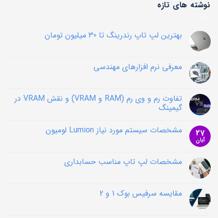
نوشته های تازه
بهترین لپ تاپ رندرینگ تا 30 میلیون تومان
هیچ
دیدگاهی
برای
ثبت
بهترین
نشده
معرفی نرم افزارهای مهندسی
لپ
تاپ
هیچ
رندرینگ
دیدگاهی
تا
برای
ثبت
30
معرفی
نشده
تفاوت رم و وی رم (RAM و VRAM) و نقش VRAM در
نرم
میلیون
گیمینگ
تومان
افزارهای
مهندسی
هیچ
دیدگاهی
مشخصات سیستم مورد نیاز Lumion لومیون
برای
ثبت
27
تفاوت
نشده
آبان
هیچ
رم
دیدگاهی
و
برای
ثبت
وی
مشخصات
نشده
مشخصات لپ تاپ مناسب حسابداری
رم
سیستم
(RAM
مورد
هیچ
و
نیاز
دیدگاهی
VRAM)
برای
Lumion
ثبت
و
لومیون
مشخصات
نشده
مقایسه سرفیس بوک 1 و 2
نقش
لپ
VRAM
تاپ
هیچ
در
مناسب
دیدگاهی
گیمینگ
برای
حسابداری
ثبت