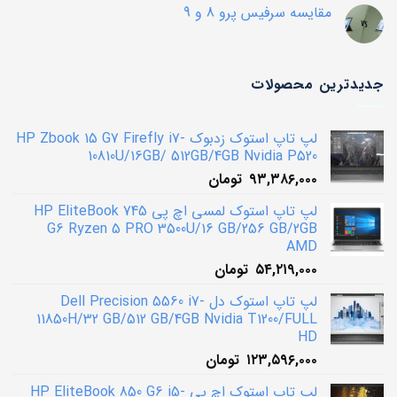
مقایسه
نشده
مقایسه سرفیس پرو 8 و 9
سرفیس
بوک
هیچ
1
دیدگاهی
و
برای
ثبت
2
مقایسه
نشده
سرفیس
جدیدترین محصولات
پرو
8
و
9
لپ تاپ استوک زدبوک HP Zbook 15 G7 Firefly i7-
10810U/16GB/ 512GB/4GB Nvidia P520
۹۳,۳۸۶,۰۰۰
تومان
لپ تاپ استوک لمسی اچ پی HP EliteBook 745
G6 Ryzen 5 PRO 3500U/16 GB/256 GB/2GB
AMD
۵۴,۲۱۹,۰۰۰
تومان
لپ تاپ استوک دل Dell Precision 5560 i7-
11850H/32 GB/512 GB/4GB Nvidia T1200/FULL
HD
۱۲۳,۵۹۶,۰۰۰
تومان
لپ تاپ استوک اچ پی HP EliteBook 850 G6 i5-